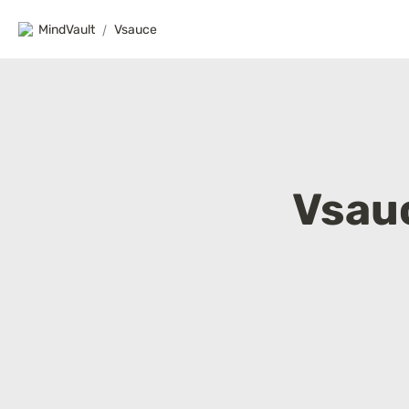
MindVault
/
Vsauce
Vsau