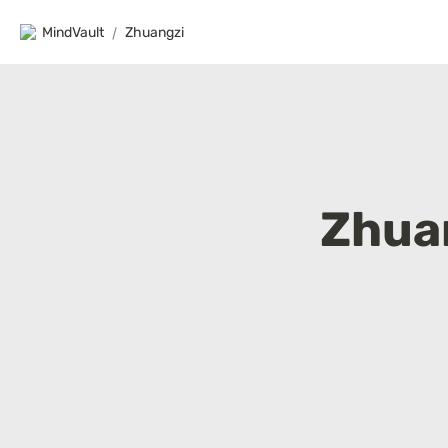
MindVault
/
Zhuangzi
Zhua